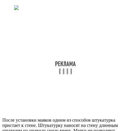
После установки маяков одним из способов штукатурка
пристает к стене. Штукатурку наносят на стену длинным
шпателем по правилу снизу вверх. Маяки не позволяют