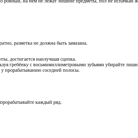
чно ровный, на нём не лежат лишние предметы, пол не испачкан
ратно, разметка не должна быть замазана.
иты, достигается наилучшая сцепка.
льзуя гребёнку с восьмимиллиметровыми зубьями убирайте лишн
е у прорабатыванию соседней полосы.
 прорабатывайте каждый ряд.