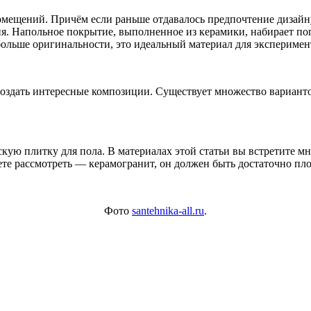
омещений. Причём если раньше отдавалось предпочтение дизайну
. Напольное покрытие, выполненное из керамики, набирает попу
больше оригинальности, это идеальный материал для эксперимент
оздать интересные композиции. Существует множество варианто
ую плитку для пола. В материалах этой статьи вы встретите мн
ете рассмотреть — керамогранит, он должен быть достаточно п
Фото
santehnika-all.ru
.