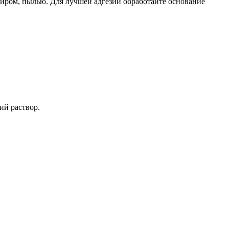
 жиром, пылью. Для лучшей адгезии обработайте основание
ий раствор.